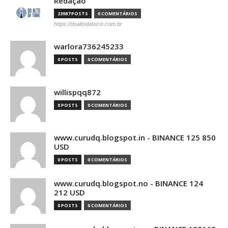
Redação
23987 POSTS
0 COMENTÁRIOS
https://doaltodatorre.com.br
warlora736245233
0 POSTS
0 COMENTÁRIOS
willispqq872
0 POSTS
0 COMENTÁRIOS
www.curudq.blogspot.in - BINANCE 125 850
USD
0 POSTS
0 COMENTÁRIOS
www.curudq.blogspot.no - BINANCE 124
212 USD
0 POSTS
0 COMENTÁRIOS