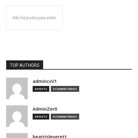
Não há posts para exibir
TOP AUTHORS
admincvV1
0 POSTS
0 COMENTÁRIOS
AdminZer0
0 POSTS
0 COMENTÁRIOS
beatrisleverett