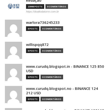
Redação
23998 POSTS
0 COMENTÁRIOS
https://doaltodatorre.com.br
warlora736245233
0 POSTS
0 COMENTÁRIOS
willispqq872
0 POSTS
0 COMENTÁRIOS
www.curudq.blogspot.in - BINANCE 125 850
USD
0 POSTS
0 COMENTÁRIOS
www.curudq.blogspot.no - BINANCE 124
212 USD
0 POSTS
0 COMENTÁRIOS