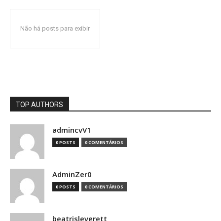
Não há posts para exibir
TOP AUTHORS
admincvV1
0 POSTS
0 COMENTÁRIOS
AdminZer0
0 POSTS
0 COMENTÁRIOS
beatrisleverett