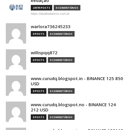
Redação
23975 POSTS
0 COMENTÁRIOS
https://doaltodatorre.com.br
warlora736245233
0 POSTS
0 COMENTÁRIOS
willispqq872
0 POSTS
0 COMENTÁRIOS
www.curudq.blogspot.in - BINANCE 125 850
USD
0 POSTS
0 COMENTÁRIOS
www.curudq.blogspot.no - BINANCE 124
212 USD
0 POSTS
0 COMENTÁRIOS