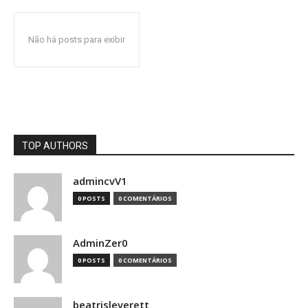
Não há posts para exibir
TOP AUTHORS
admincvV1
0 POSTS
0 COMENTÁRIOS
AdminZer0
0 POSTS
0 COMENTÁRIOS
beatrisleverett