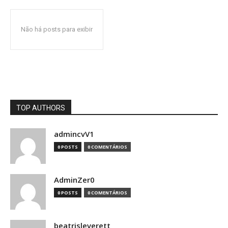
Não há posts para exibir
TOP AUTHORS
admincvV1
0 POSTS
0 COMENTÁRIOS
AdminZer0
0 POSTS
0 COMENTÁRIOS
beatrisleverett