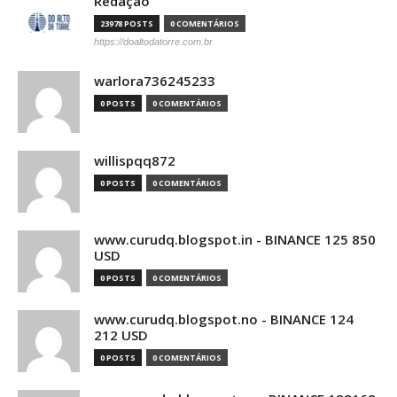
Redação
23978 POSTS
0 COMENTÁRIOS
https://doaltodatorre.com.br
warlora736245233
0 POSTS
0 COMENTÁRIOS
willispqq872
0 POSTS
0 COMENTÁRIOS
www.curudq.blogspot.in - BINANCE 125 850
USD
0 POSTS
0 COMENTÁRIOS
www.curudq.blogspot.no - BINANCE 124
212 USD
0 POSTS
0 COMENTÁRIOS