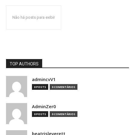
Não há posts para exibir
TOP AUTHORS
admincvV1
0 POSTS
0 COMENTÁRIOS
AdminZer0
0 POSTS
0 COMENTÁRIOS
beatrisleverett