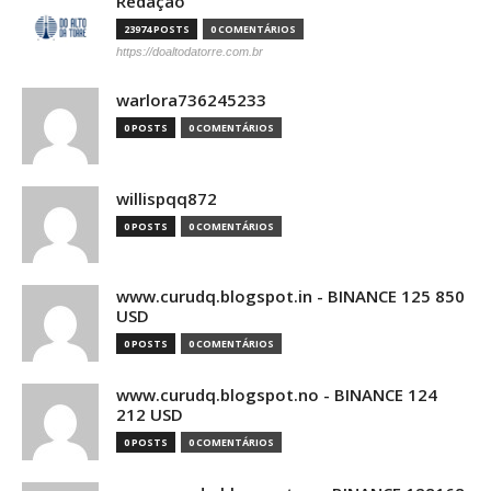
Redação
23974 POSTS
0 COMENTÁRIOS
https://doaltodatorre.com.br
warlora736245233
0 POSTS
0 COMENTÁRIOS
willispqq872
0 POSTS
0 COMENTÁRIOS
www.curudq.blogspot.in - BINANCE 125 850
USD
0 POSTS
0 COMENTÁRIOS
www.curudq.blogspot.no - BINANCE 124
212 USD
0 POSTS
0 COMENTÁRIOS