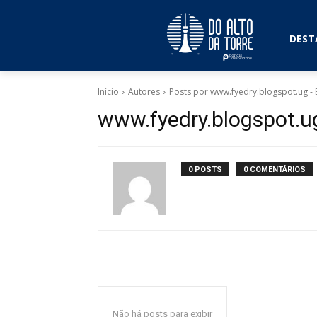
DEST
Início
Autores
Posts por www.fyedry.blogspot.ug 
www.fyedry.blogspot.
0 POSTS
0 COMENTÁRIOS
Não há posts para exibir