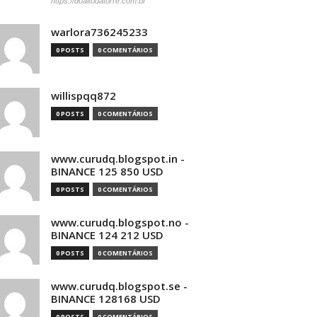
https://doaltodatorre.com.br
warlora736245233
0 POSTS
0 COMENTÁRIOS
willispqq872
0 POSTS
0 COMENTÁRIOS
www.curudq.blogspot.in -
BINANCE 125 850 USD
0 POSTS
0 COMENTÁRIOS
www.curudq.blogspot.no -
BINANCE 124 212 USD
0 POSTS
0 COMENTÁRIOS
www.curudq.blogspot.se -
BINANCE 128168 USD
0 POSTS
0 COMENTÁRIOS