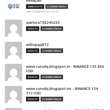
Redação
23982 POSTS
0 COMENTÁRIOS
https://doaltodatorre.com.br
warlora736245233
0 POSTS
0 COMENTÁRIOS
willispqq872
0 POSTS
0 COMENTÁRIOS
www.curudq.blogspot.in - BINANCE 125 850
USD
0 POSTS
0 COMENTÁRIOS
www.curudq.blogspot.no - BINANCE 124
212 USD
0 POSTS
0 COMENTÁRIOS