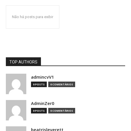
Não há posts para exibir
TOP AUTHORS
admincvV1
0 POSTS
0 COMENTÁRIOS
AdminZer0
0 POSTS
0 COMENTÁRIOS
beatrisleverett