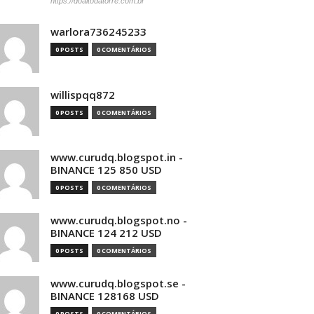
https://doaltodatorre.com.br
warlora736245233
0 POSTS
0 COMENTÁRIOS
willispqq872
0 POSTS
0 COMENTÁRIOS
www.curudq.blogspot.in -
BINANCE 125 850 USD
0 POSTS
0 COMENTÁRIOS
www.curudq.blogspot.no -
BINANCE 124 212 USD
0 POSTS
0 COMENTÁRIOS
www.curudq.blogspot.se -
BINANCE 128168 USD
0 POSTS
0 COMENTÁRIOS