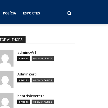
POLÍCIA
ESPORTES
TOP AUTHORS
admincvV1
0 POSTS
0 COMENTÁRIOS
AdminZer0
0 POSTS
0 COMENTÁRIOS
beatrisleverett
0 POSTS
0 COMENTÁRIOS