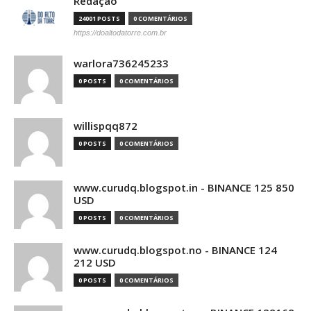
Redação
24001 POSTS
0 COMENTÁRIOS
https://doaltodatorre.com.br
warlora736245233
0 POSTS
0 COMENTÁRIOS
willispqq872
0 POSTS
0 COMENTÁRIOS
www.curudq.blogspot.in - BINANCE 125 850
USD
0 POSTS
0 COMENTÁRIOS
www.curudq.blogspot.no - BINANCE 124
212 USD
0 POSTS
0 COMENTÁRIOS