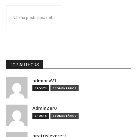
Não há posts para exibir
TOP AUTHORS
admincvV1
0 POSTS
0 COMENTÁRIOS
AdminZer0
0 POSTS
0 COMENTÁRIOS
beatrisleverett