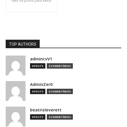
Não há posts para exibir
TOP AUTHORS
admincvV1
0 POSTS
0 COMENTÁRIOS
AdminZer0
0 POSTS
0 COMENTÁRIOS
beatrisleverett
0 POSTS
0 COMENTÁRIOS