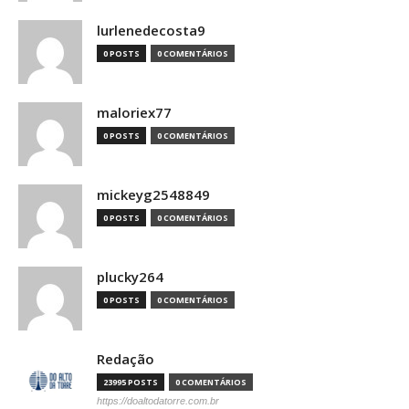
lurlenedecosta9
0 POSTS
0 COMENTÁRIOS
maloriex77
0 POSTS
0 COMENTÁRIOS
mickeyg2548849
0 POSTS
0 COMENTÁRIOS
plucky264
0 POSTS
0 COMENTÁRIOS
Redação
23995 POSTS
0 COMENTÁRIOS
https://doaltodatorre.com.br